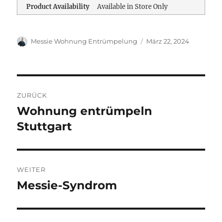
Product Availability
Available in Store Only
Autor
Messie Wohnung Entrümpelung
Veröffentlicht
März 22, 2024
am
Beitragsnavigation
ZURÜCK
Wohnung entrümpeln
Vorheriger
Stuttgart
Beitrag:
WEITER
Messie-Syndrom
Nächster
Beitrag: